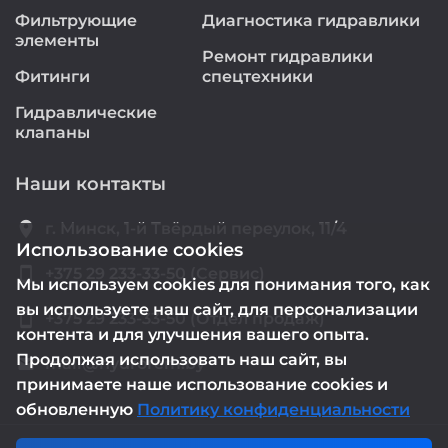
Фильтрующие
Диагностика гидравлики
элементы
Ремонт гидравлики
Фитинги
спецтехники
Гидравлические
клапаны
Наши контакты
location_on
г. Минск, 1-й Твёрдый переулок, 11/4
Использование cookies
smartphone
+375 29 233-33-50 (Сервис)
Мы используем cookies для понимания того, как
вы используете наш сайт, для персонализации
smartphone
+375 29 233-33-50 (Отдел продаж)
контента и для улучшения вашего опыта.
Продолжая использовать наш сайт, вы
mail@hydrorem.by
email
принимаете наше использование cookies и
обновленную
Политику конфиденциальности