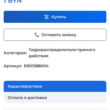
1 BYN
shopping_cart
Купить
phone
Оставить заявку
Гидрораспределители прямого
Категория:
действия
Артикул:
R901388004
Характеристики
Оплата и доставка