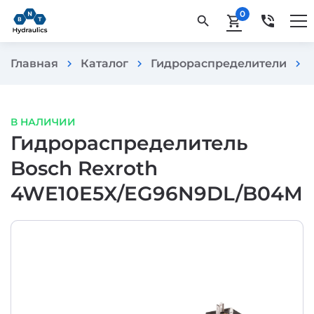
0
phone_in_talk
search
shopping_cart
Главная
Каталог
Гидрораспределители
chevron_right
chevron_right
chevron_right
В НАЛИЧИИ
Гидрораспределитель
Bosch Rexroth
4WE10E5X/EG96N9DL/B04M