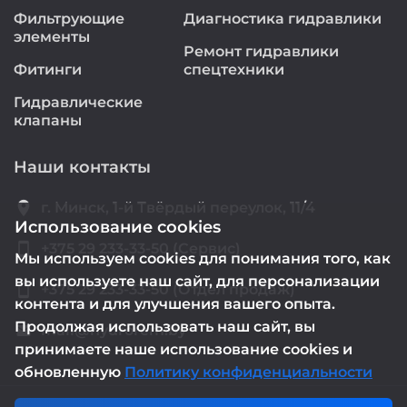
Фильтрующие
Диагностика гидравлики
элементы
Ремонт гидравлики
Фитинги
спецтехники
Гидравлические
клапаны
Наши контакты
location_on
г. Минск, 1-й Твёрдый переулок, 11/4
Использование cookies
smartphone
+375 29 233-33-50 (Сервис)
Мы используем cookies для понимания того, как
вы используете наш сайт, для персонализации
smartphone
+375 29 233-33-50 (Отдел продаж)
контента и для улучшения вашего опыта.
Продолжая использовать наш сайт, вы
mail@hydrorem.by
email
принимаете наше использование cookies и
обновленную
Политику конфиденциальности