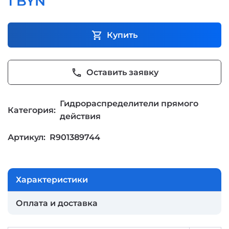
1 BYN
shopping_cart
Купить
phone
Оставить заявку
Гидрораспределители прямого
Категория:
действия
Артикул:
R901389744
Характеристики
Оплата и доставка