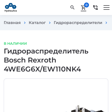
0
phone_in_talk
search
shopping_cart
Главная
Каталог
Гидрораспределители
chevron_right
chevron_right
chevron_right
В НАЛИЧИИ
Гидрораспределитель
Bosch Rexroth
4WE6G6X/EW110NK4