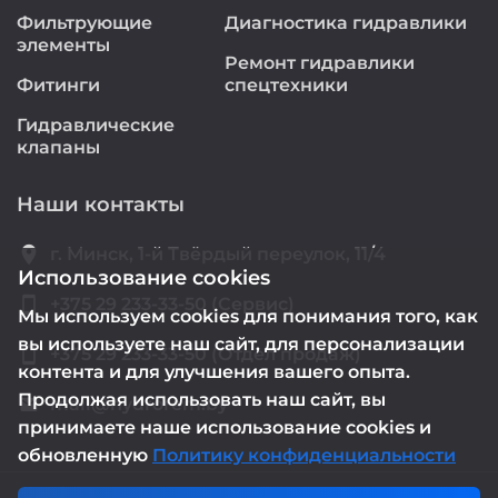
Фильтрующие
Диагностика гидравлики
элементы
Ремонт гидравлики
Фитинги
спецтехники
Гидравлические
клапаны
Наши контакты
location_on
г. Минск, 1-й Твёрдый переулок, 11/4
Использование cookies
smartphone
+375 29 233-33-50 (Сервис)
Мы используем cookies для понимания того, как
вы используете наш сайт, для персонализации
smartphone
+375 29 233-33-50 (Отдел продаж)
контента и для улучшения вашего опыта.
Продолжая использовать наш сайт, вы
mail@hydrorem.by
email
принимаете наше использование cookies и
обновленную
Политику конфиденциальности