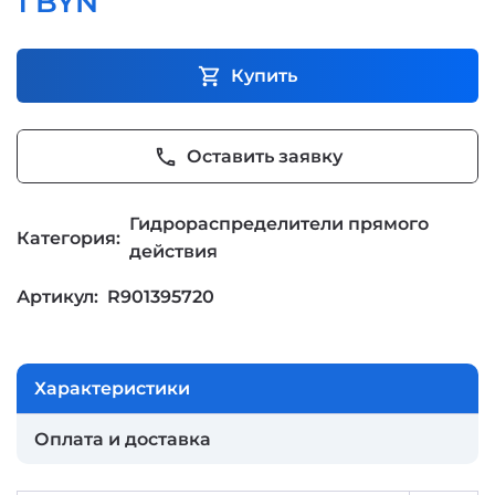
1 BYN
shopping_cart
Купить
phone
Оставить заявку
Гидрораспределители прямого
Категория:
действия
Артикул:
R901395720
Характеристики
Оплата и доставка