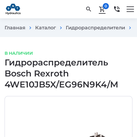
0
phone_in_talk
search
shopping_cart
Главная
Каталог
Гидрораспределители
chevron_right
chevron_right
chevron_right
В НАЛИЧИИ
Гидрораспределитель
Bosch Rexroth
4WE10JB5X/EG96N9K4/M