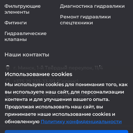
Фильтрующие
Диагностика гидравлики
элементы
Ремонт гидравлики
Фитинги
спецтехники
Гидравлические
клапаны
Наши контакты
location_on
г. Минск, 1-й Твёрдый переулок, 11/4
Использование cookies
smartphone
+375 29 233-33-50 (Сервис)
Мы используем cookies для понимания того, как
вы используете наш сайт, для персонализации
smartphone
+375 29 233-33-50 (Отдел продаж)
контента и для улучшения вашего опыта.
Продолжая использовать наш сайт, вы
mail@hydrorem.by
email
принимаете наше использование cookies и
обновленную
Политику конфиденциальности