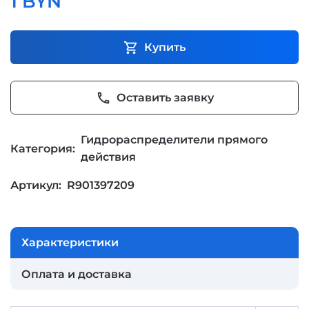
1 BYN
shopping_cart
Купить
phone
Оставить заявку
Гидрораспределители прямого
Категория:
действия
Артикул:
R901397209
Характеристики
Оплата и доставка