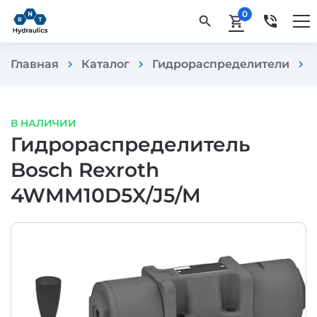
0
phone_in_talk
search
shopping_cart
Главная
Каталог
Гидрораспределители
chevron_right
chevron_right
chevron_right
В НАЛИЧИИ
Гидрораспределитель
Bosch Rexroth
4WMM10D5X/J5/M