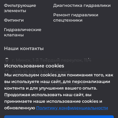
Фильтрующие
Диагностика гидравлики
элементы
Ремонт гидравлики
Фитинги
спецтехники
Гидравлические
клапаны
Наши контакты
location_on
г. Минск, 1-й Твёрдый переулок, 11/4
Использование cookies
smartphone
+375 29 233-33-50 (Сервис)
Мы используем cookies для понимания того, как
вы используете наш сайт, для персонализации
smartphone
+375 29 233-33-50 (Отдел продаж)
контента и для улучшения вашего опыта.
Продолжая использовать наш сайт, вы
mail@hydrorem.by
email
принимаете наше использование cookies и
обновленную
Политику конфиденциальности