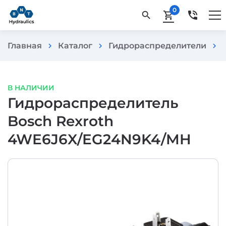
0
phone_in_talk
search
shopping_cart
Главная
Каталог
Гидрораспределители
chevron_right
chevron_right
chevron_right
В НАЛИЧИИ
Гидрораспределитель
Bosch Rexroth
4WE6J6X/EG24N9K4/MH