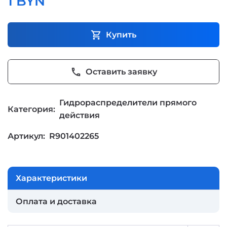
1 BYN
shopping_cart
Купить
phone
Оставить заявку
Гидрораспределители прямого
Категория:
действия
Артикул:
R901402265
Характеристики
Оплата и доставка