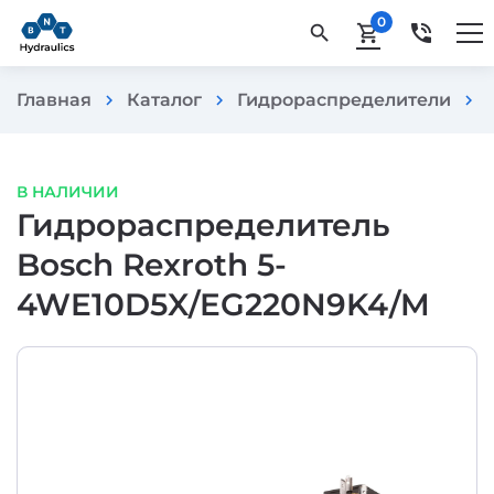
0
phone_in_talk
search
shopping_cart
Главная
Каталог
Гидрораспределители
chevron_right
chevron_right
chevron_right
В НАЛИЧИИ
Гидрораспределитель
Bosch Rexroth 5-
4WE10D5X/EG220N9K4/M