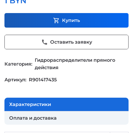
1 BYN
shopping_cart
Купить
phone
Оставить заявку
Гидрораспределители прямого
Категория:
действия
Артикул:
R901417435
Характеристики
Оплата и доставка