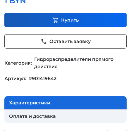
1 BYN
shopping_cart
Купить
phone
Оставить заявку
Гидрораспределители прямого
Категория:
действия
Артикул:
R901419642
Характеристики
Оплата и доставка