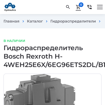
0
phone_in_talk
search
shopping_cart
Главная
Каталог
Гидрораспределители
chevron_right
chevron_right
chevron_right
В НАЛИЧИИ
Гидрораспределитель
Bosch Rexroth H-
4WEH25E6X/6EG96ETS2DL/B