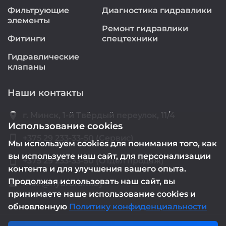
Фильтрующие
Диагностика гидравлики
элементы
Ремонт гидравлики
Фитинги
спецтехники
Гидравлические
клапаны
Наши контакты
location_on
г. Минск, 1-й Твёрдый переулок, 11/4
Использование cookies
smartphone
+375 29 233-33-50 (Сервис)
Мы используем cookies для понимания того, как
вы используете наш сайт, для персонализации
smartphone
+375 29 233-33-50 (Отдел продаж)
контента и для улучшения вашего опыта.
Продолжая использовать наш сайт, вы
mail@hydrorem.by
email
принимаете наше использование cookies и
обновленную
Политику конфиденциальности