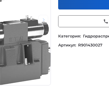
phone
Категория:
Гидрораспр
Артикул:
R901430027