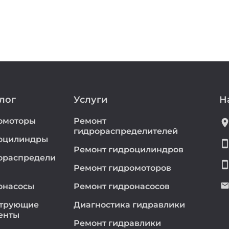
лог
Услуги
Н
омоторы
Ремонт
location_
гидрораспределителей
оцилиндры
smartphon
Ремонт гидроцилиндров
ораспредели
smartphon
Ремонт гидромоторов
emai
онасосы
Ремонт гидронасосов
трующие
Диагностика гидравлики
енты
Ремонт гидравлики