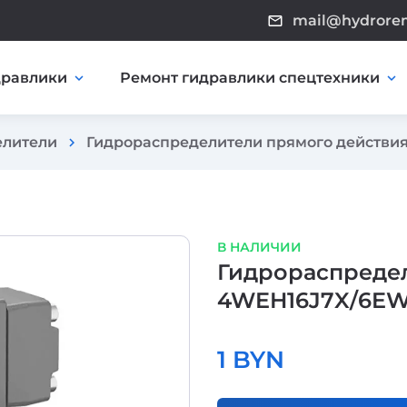
mail@hydrore
mail_outline
дравлики
Ремонт гидравлики спецтехники
expand_more
expand_more
елители
Гидрораспределители прямого действи
chevron_right
В НАЛИЧИИ
Гидрораспредел
4WEH16J7X/6EW
1 BYN