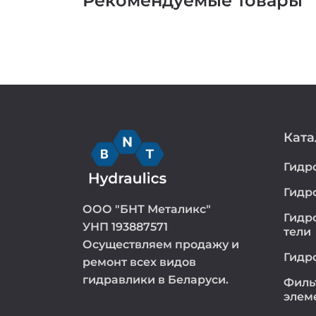
Рекомендуемые товары
Ката
Гидр
Гидр
ООО "БНТ Металикс"
Гидр
УНП 193887571
тели
Осуществляем продажу и
Гидр
ремонт всех видов
гидравлики в Беларуси.
Филь
элем