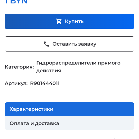
1 BYN
shopping_cart
Купить
phone
Оставить заявку
Гидрораспределители прямого
Категория:
действия
Артикул:
R901444011
Характеристики
Оплата и доставка