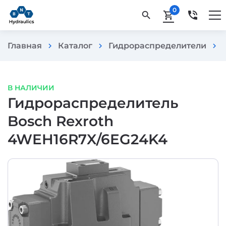
0
phone_in_talk
search
shopping_cart
Главная
Каталог
Гидрораспределители
chevron_right
chevron_right
chevron_right
В НАЛИЧИИ
Гидрораспределитель
Bosch Rexroth
4WEH16R7X/6EG24K4