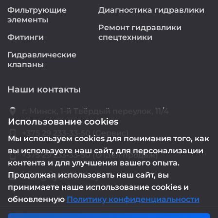
Фильтрующие
Диагностика гидравлики
элементы
Ремонт гидравлики
Фитинги
спецтехники
Гидравлические
клапаны
Наши контакты
location_on
г. Минск, 1-й Твёрдый переулок, 11/4
Использование cookies
smartphone
+375 29 233-33-50 (Сервис)
Мы используем cookies для понимания того, как
вы используете наш сайт, для персонализации
smartphone
+375 29 233-33-50 (Отдел продаж)
контента и для улучшения вашего опыта.
Продолжая использовать наш сайт, вы
mail@hydrorem.by
email
принимаете наше использование cookies и
обновленную
Политику конфиденциальности