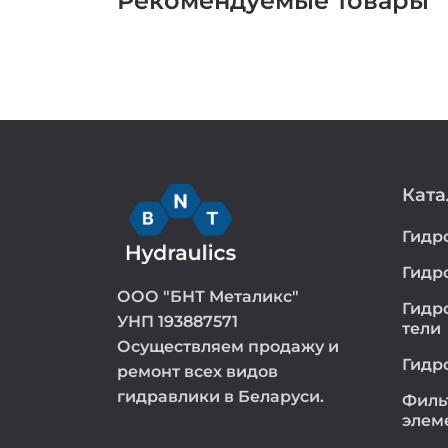
Рекомендуемые товары
Ката
Гидр
Гидр
ООО "БНТ Металикс"
Гидр
УНП 193887571
тели
Осуществляем продажу и
Гидр
ремонт всех видов
гидравлики в Беларуси.
Филь
элем