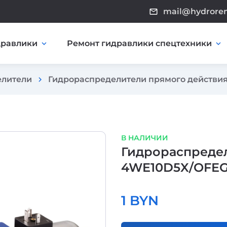
mail@hydrore
mail_outline
дравлики
Ремонт гидравлики спецтехники
expand_more
expand_more
елители
Гидрораспределители прямого действи
chevron_right
В НАЛИЧИИ
Гидрораспредел
4WE10D5X/OFEG
1 BYN