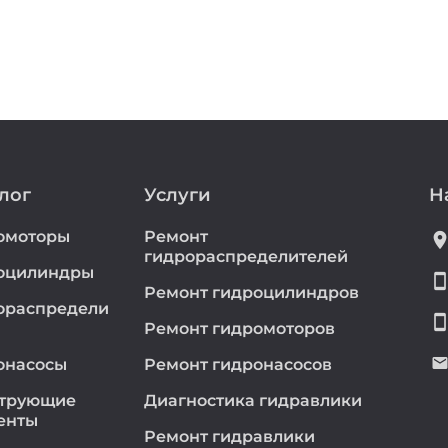
лог
Услуги
Н
омоторы
Ремонт
location_
гидрораспределителей
оцилиндры
smartphon
Ремонт гидроцилиндров
ораспредели
smartphon
Ремонт гидромоторов
emai
онасосы
Ремонт гидронасосов
трующие
Диагностика гидравлики
енты
Ремонт гидравлики