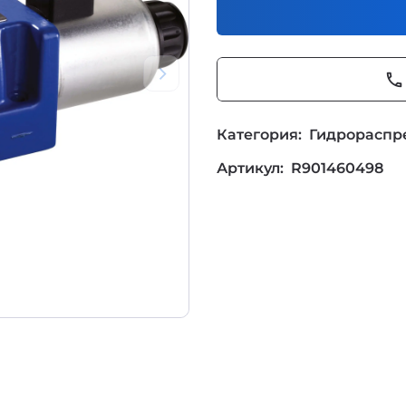
phone
Категория:
Гидрораспр
Артикул:
R901460498