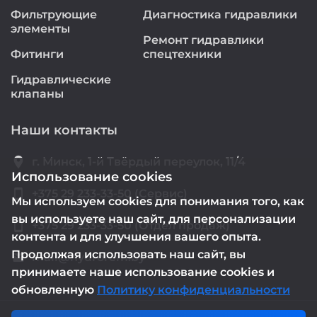
Фильтрующие
Диагностика гидравлики
элементы
Ремонт гидравлики
Фитинги
спецтехники
Гидравлические
клапаны
Наши контакты
location_on
г. Минск, 1-й Твёрдый переулок, 11/4
Использование cookies
smartphone
+375 29 233-33-50 (Сервис)
Мы используем cookies для понимания того, как
вы используете наш сайт, для персонализации
smartphone
+375 29 233-33-50 (Отдел продаж)
контента и для улучшения вашего опыта.
Продолжая использовать наш сайт, вы
mail@hydrorem.by
email
принимаете наше использование cookies и
обновленную
Политику конфиденциальности