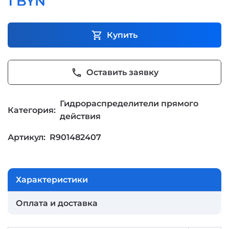
1 BYN
shopping_cart
Купить
phone
Оставить заявку
Гидрораспределители прямого
Категория:
действия
Артикул:
R901482407
Характеристики
Оплата и доставка