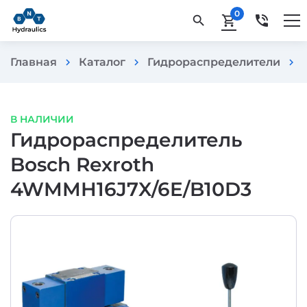
0
phone_in_talk
search
shopping_cart
Главная
Каталог
Гидрораспределители
chevron_right
chevron_right
chevron_right
В НАЛИЧИИ
Гидрораспределитель
Bosch Rexroth
4WMMH16J7X/6E/B10D3