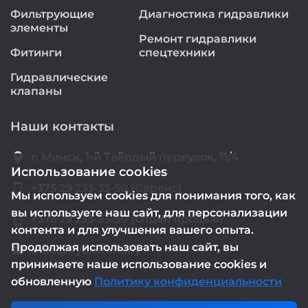
Фильтрующие
Диагностика гидравлики
элементы
Ремонт гидравлики
Фитинги
спецтехники
Гидравлические
клапаны
Наши контакты
location_on
г. Минск, 1-й Твёрдый переулок, 11/4
Использование cookies
smartphone
+375 29 233-33-50 (Сервис)
Мы используем cookies для понимания того, как
вы используете наш сайт, для персонализации
smartphone
+375 29 233-33-50 (Отдел продаж)
контента и для улучшения вашего опыта.
Продолжая использовать наш сайт, вы
mail@hydrorem.by
email
принимаете наше использование cookies и
обновленную
Политику конфиденциальности