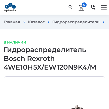
0
phone_in_talk
search
shopping_cart
Главная
Каталог
Гидрораспределители
chevron_right
chevron_right
chevron_right
В НАЛИЧИИ
Гидрораспределитель
Bosch Rexroth
4WE10H5X/EW120N9K4/M