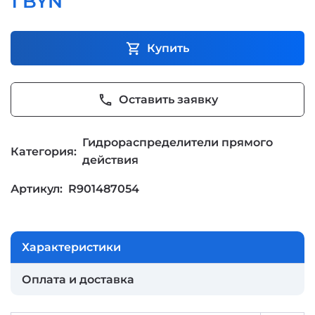
1 BYN
shopping_cart
Купить
phone
Оставить заявку
Гидрораспределители прямого
Категория:
действия
Артикул:
R901487054
Характеристики
Оплата и доставка