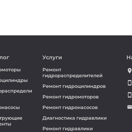
лог
Услуги
Н
омоторы
Ремонт
location_
гидрораспределителей
оцилиндры
smartphon
Ремонт гидроцилиндров
ораспредели
smartphon
Ремонт гидромоторов
emai
онасосы
Ремонт гидронасосов
трующие
Диагностика гидравлики
енты
Ремонт гидравлики