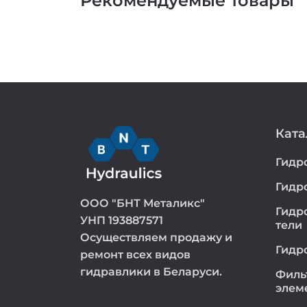
Рекомендуемые товары
Ката
Гидр
Гидр
ООО "БНТ Металикс"
Гидр
УНП 193887571
тели
Осуществляем продажу и
Гидр
ремонт всех видов
гидравлики в Беларуси.
Филь
элем