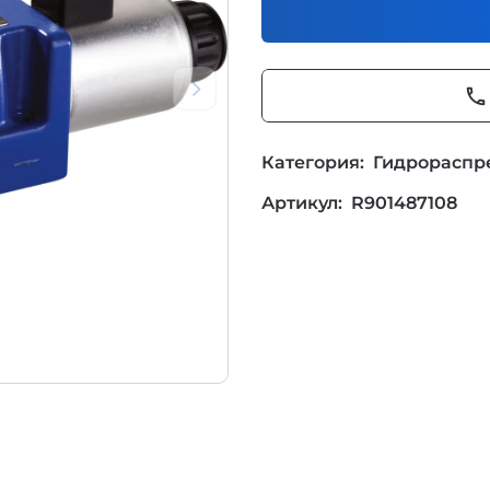
phone
Категория:
Гидрораспр
Артикул:
R901487108