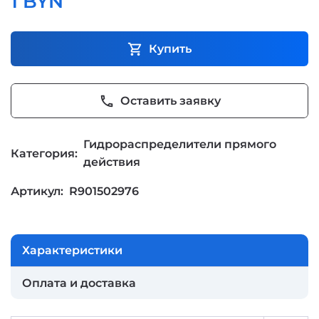
1 BYN
shopping_cart
Купить
phone
Оставить заявку
Гидрораспределители прямого
Категория:
действия
Артикул:
R901502976
Характеристики
Оплата и доставка