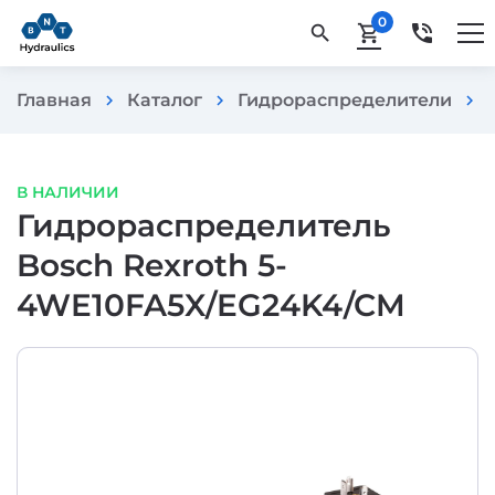
0
phone_in_talk
search
shopping_cart
Главная
Каталог
Гидрораспределители
chevron_right
chevron_right
chevron_right
В НАЛИЧИИ
Гидрораспределитель
Bosch Rexroth 5-
4WE10FA5X/EG24K4/CM