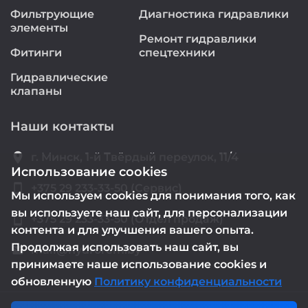
Фильтрующие
Диагностика гидравлики
элементы
Ремонт гидравлики
Фитинги
спецтехники
Гидравлические
клапаны
Наши контакты
location_on
г. Минск, 1-й Твёрдый переулок, 11/4
Использование cookies
smartphone
+375 29 233-33-50 (Сервис)
Мы используем cookies для понимания того, как
вы используете наш сайт, для персонализации
smartphone
+375 29 233-33-50 (Отдел продаж)
контента и для улучшения вашего опыта.
Продолжая использовать наш сайт, вы
mail@hydrorem.by
email
принимаете наше использование cookies и
обновленную
Политику конфиденциальности