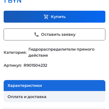
1 BYN
shopping_cart
Купить
phone
Оставить заявку
Гидрораспределители прямого
Категория:
действия
Артикул:
R901504232
Характеристики
Оплата и доставка