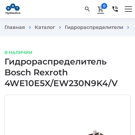
0
phone_in_talk
search
shopping_cart
Главная
Каталог
Гидрораспределители
chevron_right
chevron_right
chevron_right
В НАЛИЧИИ
Гидрораспределитель
Bosch Rexroth
4WE10E5X/EW230N9K4/V