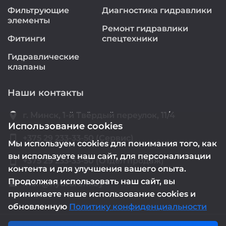
Фильтрующие
Диагностика гидравлики
элементы
Ремонт гидравлики
Фитинги
спецтехники
Гидравлические
клапаны
Наши контакты
location_on
г. Минск, 1-й Твёрдый переулок, 11/4
Использование cookies
smartphone
+375 29 233-33-50 (Сервис)
Мы используем cookies для понимания того, как
вы используете наш сайт, для персонализации
smartphone
+375 29 233-33-50 (Отдел продаж)
контента и для улучшения вашего опыта.
Продолжая использовать наш сайт, вы
mail@hydrorem.by
email
принимаете наше использование cookies и
обновленную
Политику конфиденциальности