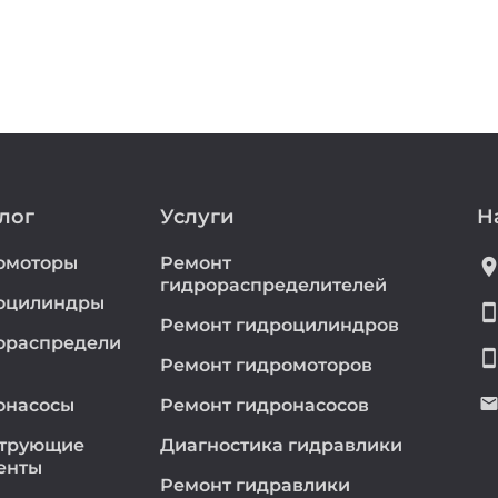
лог
Услуги
Н
омоторы
Ремонт
location_
гидрораспределителей
оцилиндры
smartphon
Ремонт гидроцилиндров
ораспредели
smartphon
Ремонт гидромоторов
emai
онасосы
Ремонт гидронасосов
трующие
Диагностика гидравлики
енты
Ремонт гидравлики