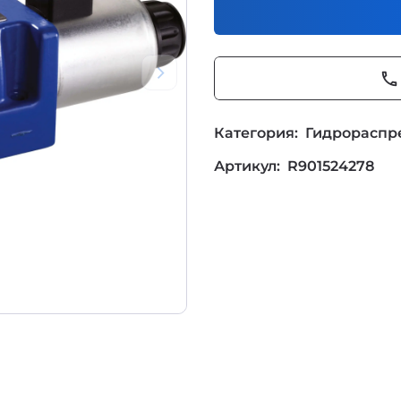
phone
Категория:
Гидрораспр
Артикул:
R901524278