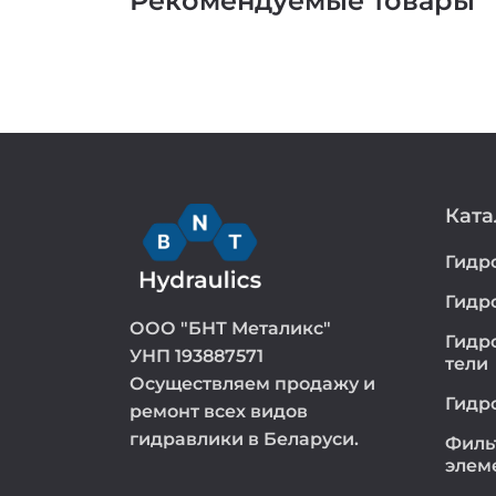
Рекомендуемые товары
Ката
Гидр
Гидр
ООО "БНТ Металикс"
Гидр
УНП 193887571
тели
Осуществляем продажу и
Гидр
ремонт всех видов
гидравлики в Беларуси.
Филь
элем