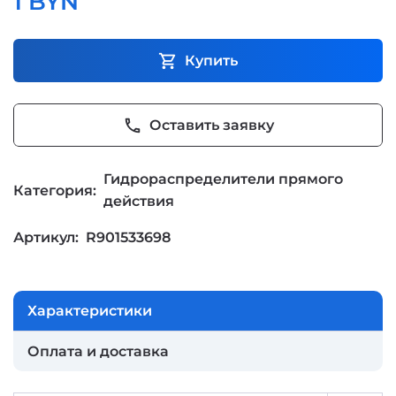
1 BYN
shopping_cart
Купить
phone
Оставить заявку
Гидрораспределители прямого
Категория:
действия
Артикул:
R901533698
Характеристики
Оплата и доставка