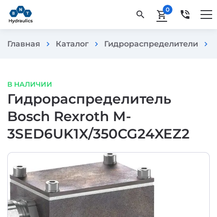
0
phone_in_talk
search
shopping_cart
Главная
Каталог
Гидрораспределители
chevron_right
chevron_right
chevron_right
В НАЛИЧИИ
Гидрораспределитель
Bosch Rexroth M-
3SED6UK1X/350CG24XEZ2