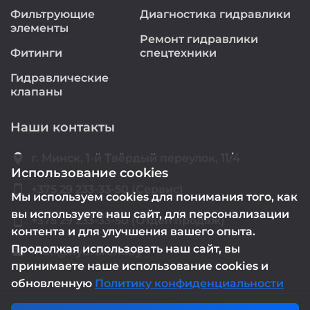
Фильтрующие
Диагностика гидравлики
элементы
Ремонт гидравлики
Фитинги
спецтехники
Гидравлические
клапаны
Наши контакты
location_on
г. Минск, 1-й Твёрдый переулок, 11/4
Использование cookies
smartphone
+375 29 233-33-50 (Сервис)
Мы используем cookies для понимания того, как
вы используете наш сайт, для персонализации
smartphone
+375 29 233-33-50 (Отдел продаж)
контента и для улучшения вашего опыта.
Продолжая использовать наш сайт, вы
mail@hydrorem.by
email
принимаете наше использование cookies и
обновленную
Политику конфиденциальности