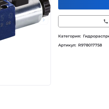
phone
Категория:
Гидрораспр
Артикул:
R978017758