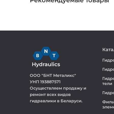
Рекомендуемые товары
Ката
Гидр
Гидр
ООО "БНТ Металикс"
Гидр
УНП 193887571
тели
Осуществляем продажу и
Гидр
ремонт всех видов
гидравлики в Беларуси.
Филь
элем