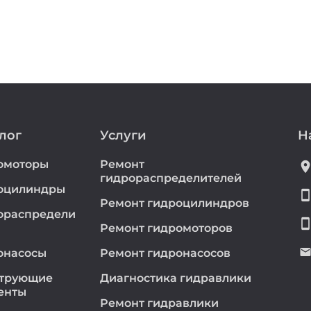
лог
Услуги
Н
омоторы
Ремонт
location_
гидрораспределителей
оцилиндры
smartphon
Ремонт гидроцилиндров
ораспредели
smartphon
Ремонт гидромоторов
emai
онасосы
Ремонт гидронасосов
трующие
Диагностика гидравлики
енты
Ремонт гидравлики