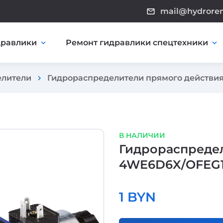
mail@hydrore
mail_outline
дравлики
Ремонт гидравлики спецтехники
expand_more
expand_more
елители
Гидрораспределители прямого действи
chevron_right
В НАЛИЧИИ
Гидрораспредел
4WE6D6X/OFEG1
1 BYN