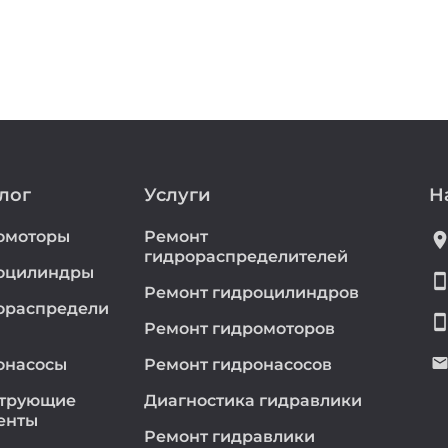
лог
Услуги
Н
омоторы
Ремонт
location_
гидрораспределителей
оцилиндры
smartphon
Ремонт гидроцилиндров
ораспредели
smartphon
Ремонт гидромоторов
emai
онасосы
Ремонт гидронасосов
трующие
Диагностика гидравлики
енты
Ремонт гидравлики