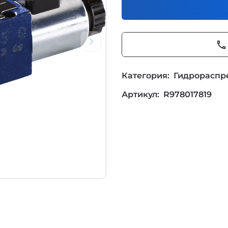
phone
Категория:
Гидрораспр
Артикул:
R978017819