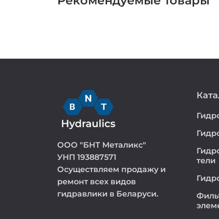
Рекомендуемые товары
Ката
Гидр
Гидр
ООО "БНТ Металикс"
Гидр
УНП 193887571
тели
Осуществляем продажу и
Гидр
ремонт всех видов
гидравлики в Беларуси.
Филь
элем