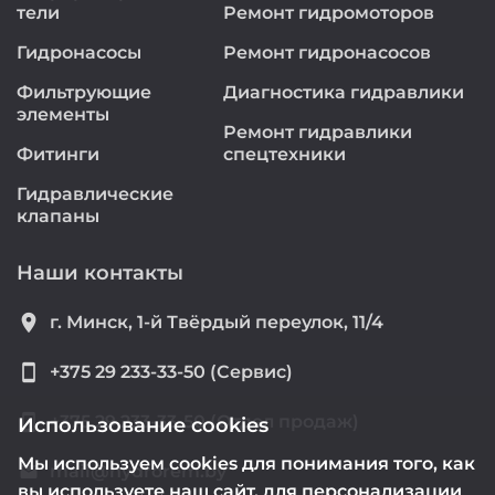
тели
Ремонт гидромоторов
Гидронасосы
Ремонт гидронасосов
Фильтрующие
Диагностика гидравлики
элементы
Ремонт гидравлики
Фитинги
спецтехники
Гидравлические
клапаны
Наши контакты
location_on
г. Минск, 1-й Твёрдый переулок, 11/4
smartphone
+375 29 233-33-50 (Сервис)
smartphone
+375 29 233-33-50 (Отдел продаж)
Использование cookies
Мы используем cookies для понимания того, как
mail@hydrorem.by
email
вы используете наш сайт, для персонализации