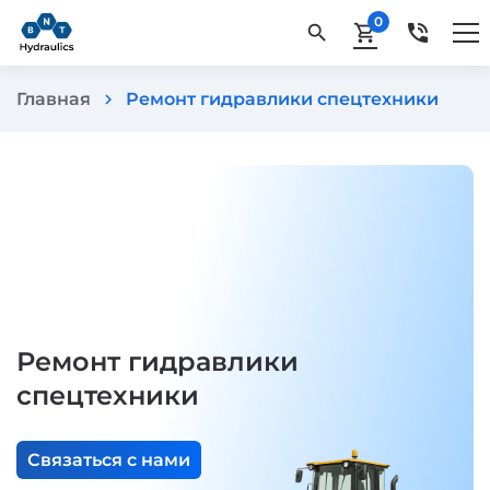
0
phone_in_talk
search
shopping_cart
Главная
Ремонт гидравлики спецтехники
chevron_right
Ремонт гидравлики
спецтехники
Связаться с нами