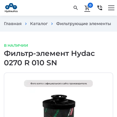
0
phone_in_talk
search
shopping_cart
Главная
Каталог
Фильтрующие элементы
chevron_right
chevron_right
chevron_rig
В НАЛИЧИИ
Фильтр-элемент Hydac
0270 R 010 SN