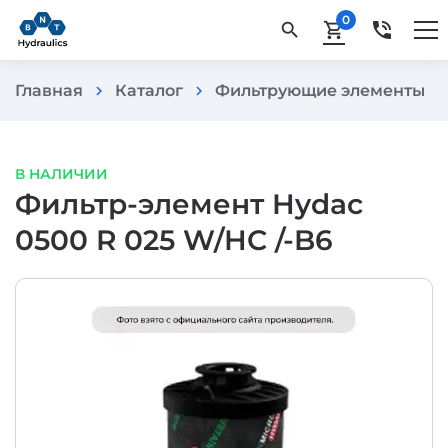
0
phone_in_talk
search
shopping_cart
Главная
Каталог
Фильтрующие элементы
chevron_right
chevron_right
chevron_rig
В НАЛИЧИИ
Фильтр-элемент Hydac
0500 R 025 W/HC /-B6