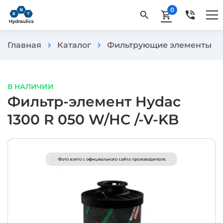
0
phone_in_talk
search
shopping_cart
Главная
Каталог
Фильтрующие элементы
chevron_right
chevron_right
chevron_rig
В НАЛИЧИИ
Фильтр-элемент Hydac
1300 R 050 W/HC /-V-KB