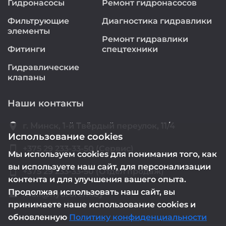
Гидронасосы
Ремонт гидронасосов
Фильтрующие
Диагностика гидравлики
элементы
Ремонт гидравлики
Фитинги
спецтехники
Гидравлические
клапаны
Наши контакты
location_on
г. Минск, 1-й Твёрдый переулок, 11/4
Использование cookies
smartphone
+375 29 233-33-50 (Сервис)
Мы используем cookies для понимания того, как
вы используете наш сайт, для персонализации
smartphone
+375 29 233-33-50 (Отдел продаж)
контента и для улучшения вашего опыта.
Продолжая использовать наш сайт, вы
mail@hydrorem.by
email
принимаете наше использование cookies и
обновленную
Политику конфиденциальности