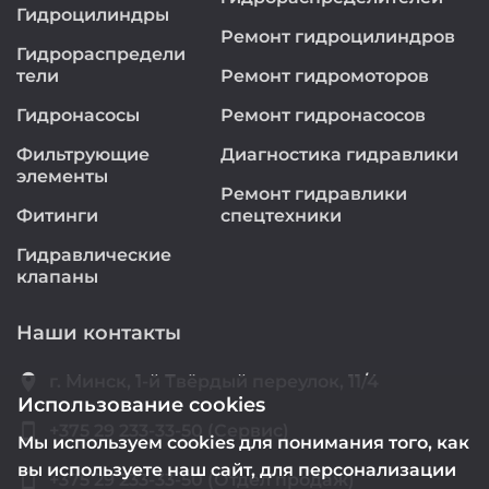
Гидроцилиндры
Ремонт гидроцилиндров
Гидрораспредели
тели
Ремонт гидромоторов
Гидронасосы
Ремонт гидронасосов
Фильтрующие
Диагностика гидравлики
элементы
Ремонт гидравлики
Фитинги
спецтехники
Гидравлические
клапаны
Наши контакты
location_on
г. Минск, 1-й Твёрдый переулок, 11/4
Использование cookies
smartphone
+375 29 233-33-50 (Сервис)
Мы используем cookies для понимания того, как
вы используете наш сайт, для персонализации
smartphone
+375 29 233-33-50 (Отдел продаж)