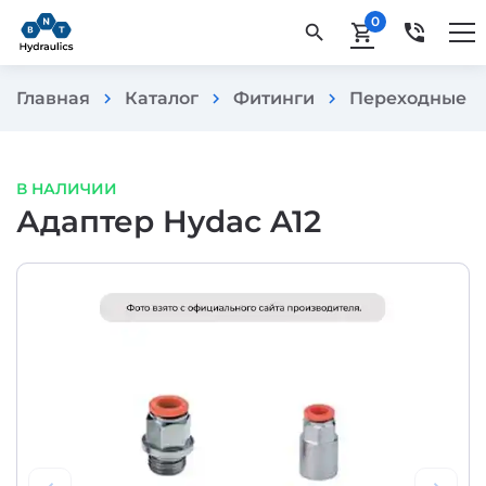
0
phone_in_talk
search
shopping_cart
Главная
Каталог
Фитинги
Переходные и
chevron_right
chevron_right
chevron_right
В НАЛИЧИИ
Адаптер Hydac A12