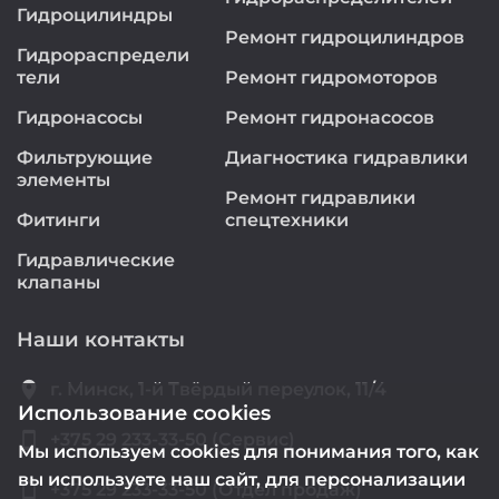
Гидроцилиндры
Ремонт гидроцилиндров
Гидрораспредели
тели
Ремонт гидромоторов
Гидронасосы
Ремонт гидронасосов
Фильтрующие
Диагностика гидравлики
элементы
Ремонт гидравлики
Фитинги
спецтехники
Гидравлические
клапаны
Наши контакты
location_on
г. Минск, 1-й Твёрдый переулок, 11/4
Использование cookies
smartphone
+375 29 233-33-50 (Сервис)
Мы используем cookies для понимания того, как
вы используете наш сайт, для персонализации
smartphone
+375 29 233-33-50 (Отдел продаж)