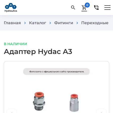
0
phone_in_talk
search
shopping_cart
Главная
Каталог
Фитинги
Переходные и
chevron_right
chevron_right
chevron_right
В НАЛИЧИИ
Адаптер Hydac A3