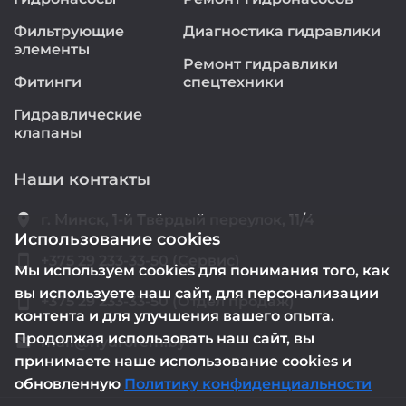
Фильтрующие
Диагностика гидравлики
элементы
Ремонт гидравлики
Фитинги
спецтехники
Гидравлические
клапаны
Наши контакты
location_on
г. Минск, 1-й Твёрдый переулок, 11/4
Использование cookies
smartphone
+375 29 233-33-50 (Сервис)
Мы используем cookies для понимания того, как
вы используете наш сайт, для персонализации
smartphone
+375 29 233-33-50 (Отдел продаж)
контента и для улучшения вашего опыта.
Продолжая использовать наш сайт, вы
mail@hydrorem.by
email
принимаете наше использование cookies и
обновленную
Политику конфиденциальности