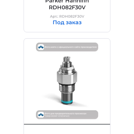
Parker Hannifin
RDH082F30V
Арт.: RDH082F30V
Под заказ