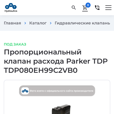
0
phone_in_talk
search
shopping_cart
Главная
Каталог
Гидравлические клапаны
chevron_right
chevron_right
che
ПОД ЗАКАЗ
Пропорциональный
клапан расхода Parker TDP
TDP080EH99C2VB0