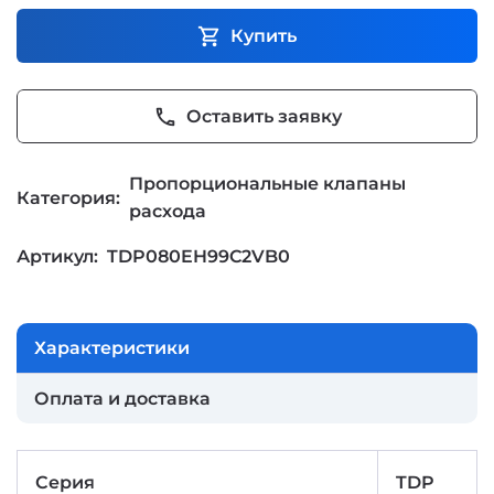
shopping_cart
Купить
phone
Оставить заявку
Пропорциональные клапаны
Категория:
расхода
Артикул:
TDP080EH99C2VB0
Характеристики
Оплата и доставка
Серия
TDP