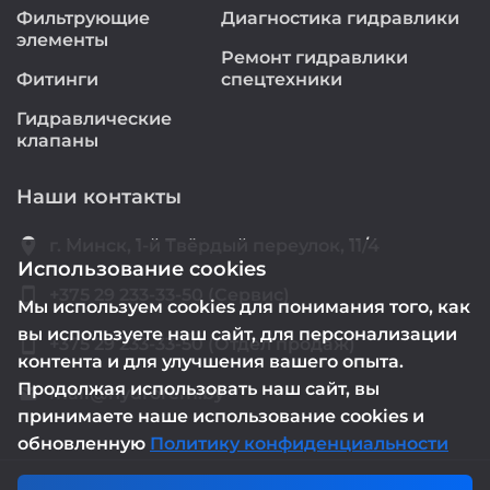
Фильтрующие
Диагностика гидравлики
элементы
Ремонт гидравлики
Фитинги
спецтехники
Гидравлические
клапаны
Наши контакты
location_on
г. Минск, 1-й Твёрдый переулок, 11/4
Использование cookies
smartphone
+375 29 233-33-50 (Сервис)
Мы используем cookies для понимания того, как
вы используете наш сайт, для персонализации
smartphone
+375 29 233-33-50 (Отдел продаж)
контента и для улучшения вашего опыта.
Продолжая использовать наш сайт, вы
mail@hydrorem.by
email
принимаете наше использование cookies и
обновленную
Политику конфиденциальности