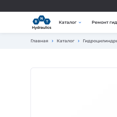
Каталог
Ремонт ги
expand_more
Главная
Каталог
Гидроцилиндр
chevron_right
chevron_right