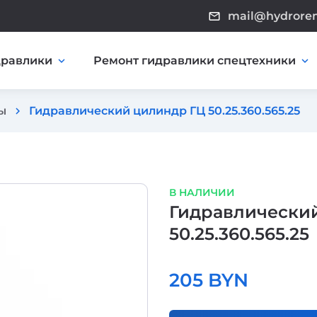
mail@hydrore
mail_outline
дравлики
Ремонт гидравлики спецтехники
expand_more
expand_more
ы
Гидравлический цилиндр ГЦ 50.25.360.565.25
chevron_right
В НАЛИЧИИ
Гидравлически
50.25.360.565.25
205 BYN