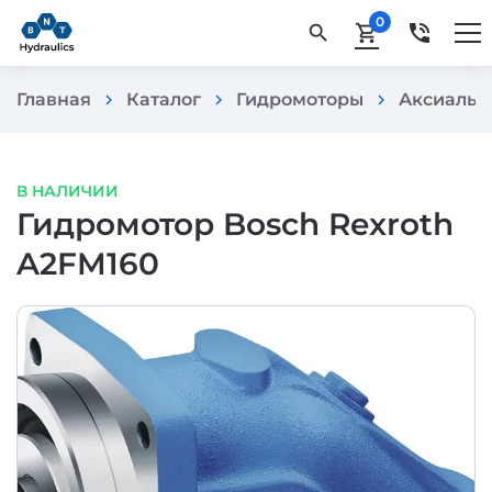
0
phone_in_talk
search
shopping_cart
Главная
Каталог
Гидромоторы
Аксиальн
chevron_right
chevron_right
chevron_right
В НАЛИЧИИ
Гидромотор Bosch Rexroth
A2FM160