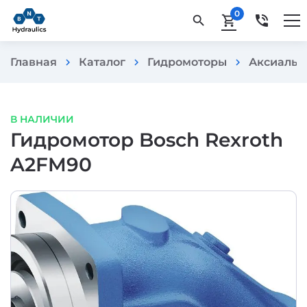
0
phone_in_talk
search
shopping_cart
Главная
Каталог
Гидромоторы
Аксиальн
chevron_right
chevron_right
chevron_right
В НАЛИЧИИ
Гидромотор Bosch Rexroth
A2FM90