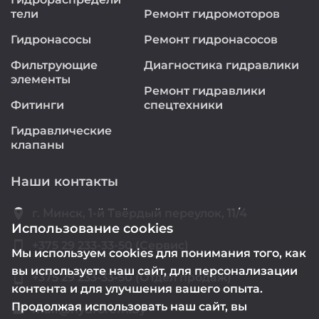
тели
Ремонт гидромоторов
Гидронасосы
Ремонт гидронасосов
Фильтрующие
Диагностика гидравлики
элементы
Ремонт гидравлики
Фитинги
спецтехники
Гидравлические
клапаны
Наши контакты
location_on
г. Минск, 1-й Твёрдый переулок, 11/4
Использование cookies
smartphone
+375 29 233-33-50 (Сервис)
Мы используем cookies для понимания того, как
вы используете наш сайт, для персонализации
smartphone
+375 29 233-33-50 (Отдел продаж)
контента и для улучшения вашего опыта.
Продолжая использовать наш сайт, вы
mail@hydrorem.by
email