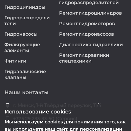
гидрораспределителей
Гидроцилиндры
Ремонт гидроцилиндров
Гидрораспредели
тели
Ремонт гидромоторов
Гидронасосы
Ремонт гидронасосов
Фильтрующие
Диагностика гидравлики
элементы
Ремонт гидравлики
Фитинги
спецтехники
Гидравлические
клапаны
Наши контакты
location_on
г. Минск, 1-й Твёрдый переулок, 11/4
Использование cookies
smartphone
+375 29 233-33-50 (Сервис)
Мы используем cookies для понимания того, как
вы используете наш сайт, для персонализации