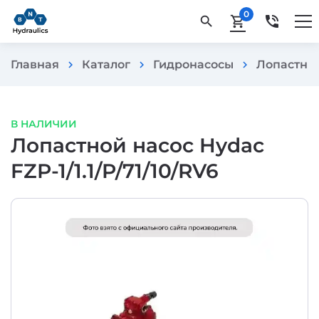
0
phone_in_talk
search
shopping_cart
Главная
Каталог
Гидронасосы
Лопастны
chevron_right
chevron_right
chevron_right
В НАЛИЧИИ
Лопастной насос Hydac
FZP-1/1.1/P/71/10/RV6