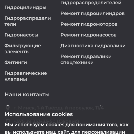
гидрораспределителей
Гидроцилиндры
Ремонт гидроцилиндров
Гидрораспредели
тели
Ремонт гидромоторов
Гидронасосы
Ремонт гидронасосов
Фильтрующие
Диагностика гидравлики
элементы
Ремонт гидравлики
Фитинги
спецтехники
Гидравлические
клапаны
Наши контакты
location_on
г. Минск, 1-й Твёрдый переулок, 11/4
Использование cookies
smartphone
+375 29 233-33-50 (Сервис)
Мы используем cookies для понимания того, как
вы используете наш сайт, для персонализации