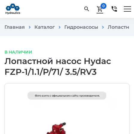
0
phone_in_talk
search
shopping_cart
Главная
Каталог
Гидронасосы
Лопастны
chevron_right
chevron_right
chevron_right
В НАЛИЧИИ
Лопастной насос Hydac
FZP-1/1.1/P/71/ 3.5/RV3