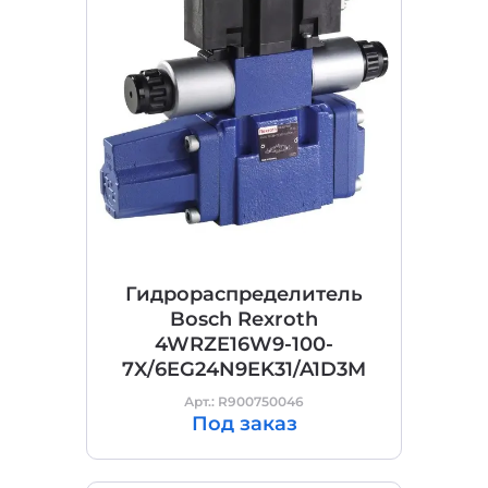
Гидрораспределитель
Bosch Rexroth
4WRZE16W9-100-
7X/6EG24N9EK31/A1D3M
Арт.: R900750046
Под заказ