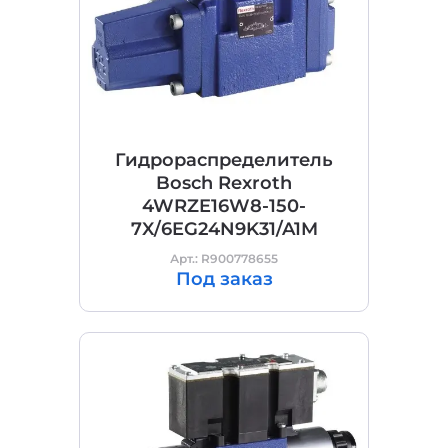
Гидрораспределитель
Bosch Rexroth
4WRZE16W8-150-
7X/6EG24N9K31/A1M
Арт.: R900778655
Под заказ