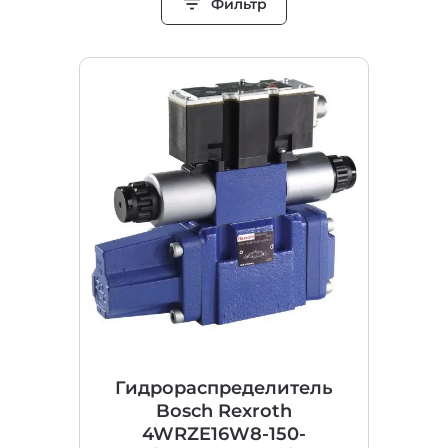
filter_list
Фильтр
Гидрораспределитель
Bosch Rexroth
4WRZE16W8-150-