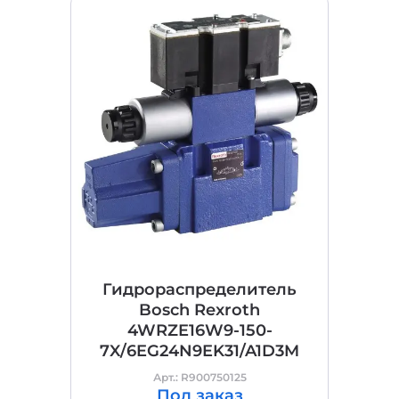
Гидрораспределитель
Bosch Rexroth
4WRZE16W9-150-
7X/6EG24N9EK31/A1D3M
Арт.: R900750125
Под заказ