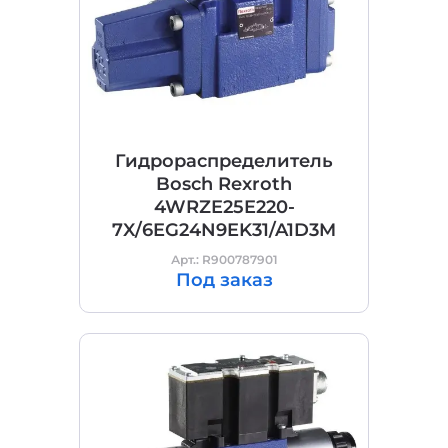
Гидрораспределитель
Bosch Rexroth
4WRZE25E220-
7X/6EG24N9EK31/A1D3M
Арт.: R900787901
Под заказ