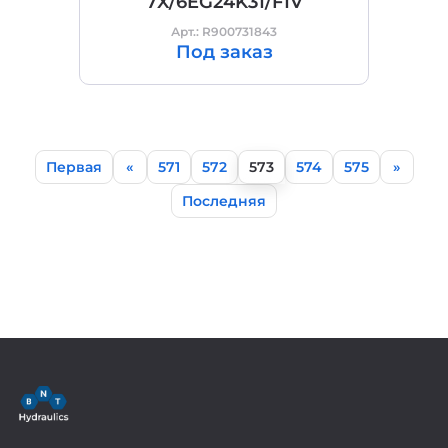
7X/6EG24K31/F1V
Арт.: R900731843
Под заказ
Первая
«
571
572
573
574
575
»
Последняя