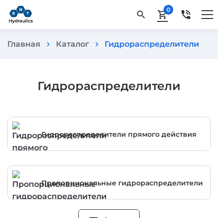
0
phone_in_talk
search
shopping_cart
Главная
Каталог
Гидрораспределители
chevron_right
chevron_right
Гидрораспределители
Гидрораспределители прямого действия
Пропорциональные гидрораспределители