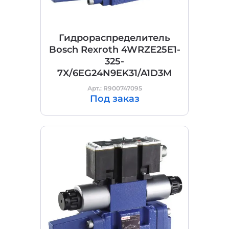
Гидрораспределитель
Bosch Rexroth 4WRZE25E1-
325-
7X/6EG24N9EK31/A1D3M
Арт.: R900747095
Под заказ